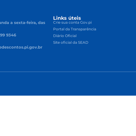
Links úteis
nda a sexta-feira, das
Crie sua conta Gov.pi
Portal da Transparência
499 9346
Diário Oficial
Site oficial da SEAD
descontos.pi.gov.br