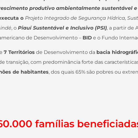
 crescimento produtivo ambientalmente sustentável e
 executa o
Projeto Integrado de Segurança Hídrica, Su
nindé
, o
Piauí Sustentável e Inclusivo (PSI)
,
a partir de
eramericano de Desenvolvimento –
BID
e o Fundo Interna
ge
7 Territórios
de Desenvolvimento da
bacia hidrográfi
de transição, com predominância forte das característica
lhões de habitantes
, dos quais 65% são pobres ou extr
60.000 famílias beneficiada