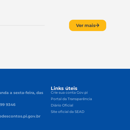
Ver mais
Links úteis
nda a sexta-feira, das
Crie sua conta Gov.pi
Portal da Transparência
499 9346
Diário Oficial
Site oficial da SEAD
descontos.pi.gov.br