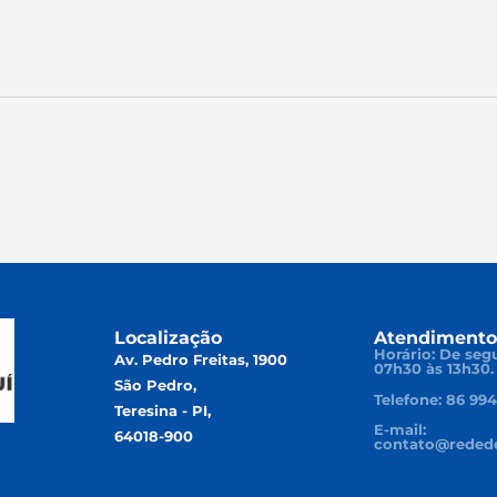
Localização
Atendimento
Horário: De segu
Av. Pedro Freitas, 1900
07h30 às 13h30.
São Pedro,
Telefone: 86 99
Teresina - PI,
E-mail:
64018-900
contato@redede